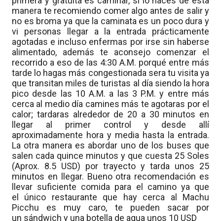
primera y gratuita es caminar, si lo haces de esta
manera te recomiendo comer algo antes de salir y
no es broma ya que la caminata es un poco dura y
vi personas llegar a la entrada prácticamente
agotadas e incluso enfermas por irse sin haberse
alimentado, además te aconsejo comenzar el
recorrido a eso de las 4:30 A.M. porqué entre más
tarde lo hagas más congestionada sera tu visita ya
que transitan miles de turistas al día siendo la hora
pico desde las 10 A.M. a las 3 P.M. y entre más
cerca al medio día camines más te agotaras por el
calor; tardaras alrededor de 20 a 30 minutos en
llegar al primer control y desde allí
aproximadamente hora y media hasta la entrada.
La otra manera es abordar uno de los buses que
salen cada quince minutos y que cuesta 25 Soles
(Aprox. 8.5 USD) por trayecto y tarda unos 25
minutos en llegar. Bueno otra recomendación es
llevar suficiente comida para el camino ya que
el único restaurante que hay cerca al Machu
Picchu es muy caro, te pueden sacar por
un sándwich y una botella de agua unos 10 USD