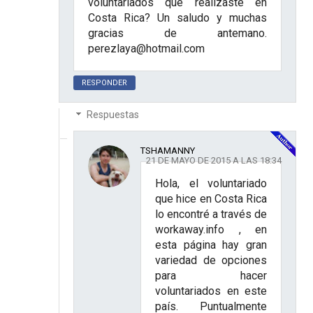
voluntariados que realizaste en
Costa Rica? Un saludo y muchas
gracias de antemano.
perezlaya@hotmail.com
RESPONDER
Respuestas
TSHAMANNY
21 DE MAYO DE 2015 A LAS 18:34
Hola, el voluntariado
que hice en Costa Rica
lo encontré a través de
workaway.info , en
esta página hay gran
variedad de opciones
para hacer
voluntariados en este
país. Puntualmente